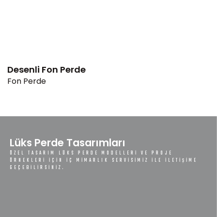
Desenli Fon Perde
Fon Perde
Lüks Perde Tasarımları
ÖZEL TASARIM LÜKS PERDE MODELLERI VE PROJE
ÖRNEKLERI IÇIN IÇ MIMARLIK SERVISIMIZ ILE ILETIŞIME
GEÇEBILIRSINIZ.