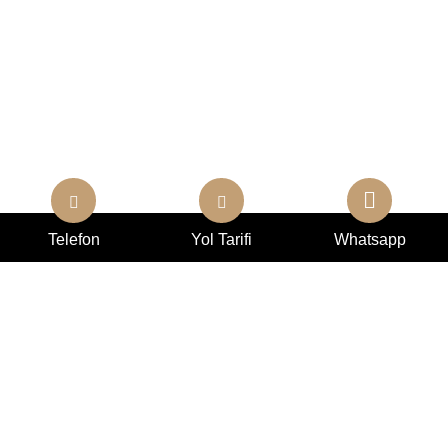
Telefon
Yol Tarifi
Whatsapp
VERSACE NAKIŞLI KADIFE FON PERDE