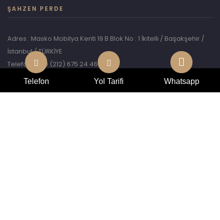
ŞAHZEN PERDE
Adres : Masko Mobilya Kenti 19 B Blok No : 1 İkitelli / Başakşehir /
İstanbul / TÜRKİYE
Telefon : +90 (212) 675 24 46
Whatsapp: +90 546 946 81 46
Telefon
Yol Tarifi
Whatsapp
E-Mail :
info@sahzenprojects.com
© 2026,
CENMEDYA.
All right reserved.