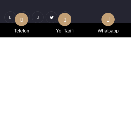
Telefon
Yol Tarifi
Whatsapp
HIZLI MENÜ
Anasayfa
Gizlilik
Hakkımızda
Blog
İletişim
ŞAHZEN PERDE
Adres : Masko Mobilya Kenti 19 B Blok No : 1 İkitelli / Başakşehir /
İstanbul / TÜRKİYE
Telefon : +90 (212) 675 24 46