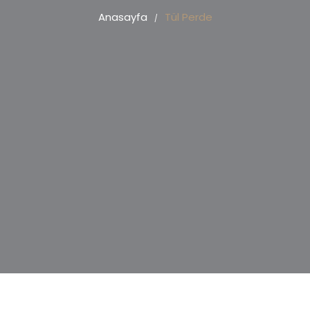
Anasayfa
Tül Perde
/