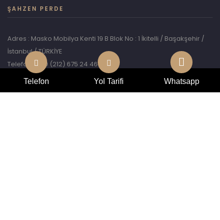
ŞAHZEN PERDE
Adres : Masko Mobilya Kenti 19 B Blok No : 1 İkitelli / Başakşehir /
İstanbul / TÜRKİYE
Telefon : +90 (212) 675 24 46
Whatsapp: +90 546 946 81 46
Telefon
Yol Tarifi
Whatsapp
E-Mail :
info@sahzenprojects.com
© 2026,
CENMEDYA.
All right reserved.