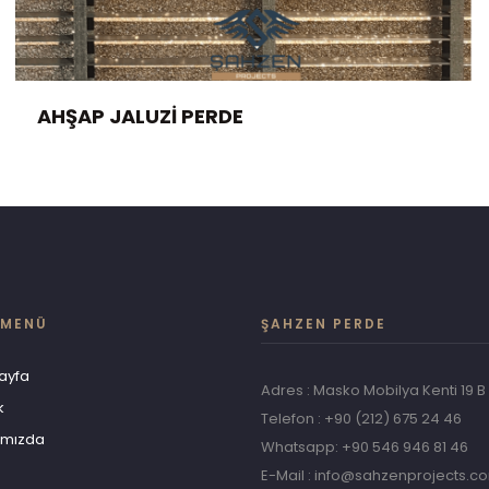
AHŞAP JALUZI PERDE
 MENÜ
ŞAHZEN PERDE
ayfa
Adres : Masko Mobilya Kenti 19 B Bl
k
Telefon : +90 (212) 675 24 46
ımızda
Whatsapp: +90 546 946 81 46
E-Mail :
info@sahzenprojects.c