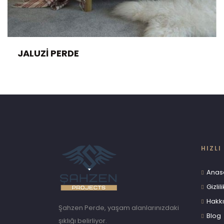
JALUZI PERDE
HIZLI
Anas
Gizlili
Hakk
Şahzen Perde, yaşam alanlarınızdaki
Blog
şıklığı belirliyor.