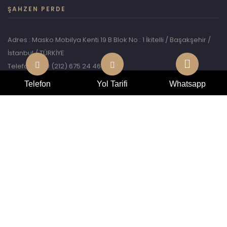
ŞAHZEN PERDE
Adres : Masko Mobilya Kenti 19 B Blok No : 1 İkitelli / Başakşehir /
İstanbul / TÜRKİYE
Telefon : +90 (212) 675 24 46
Whatsapp: +90 546 946 81 46
Telefon
Yol Tarifi
Whatsapp
E-Mail :
info@sahzenprojects.com
© 2026,
CENMEDYA.
All right reserved.