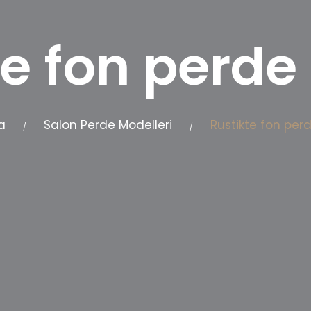
te fon perde
a
Salon Perde Modelleri
Rustikte fon per
/
/