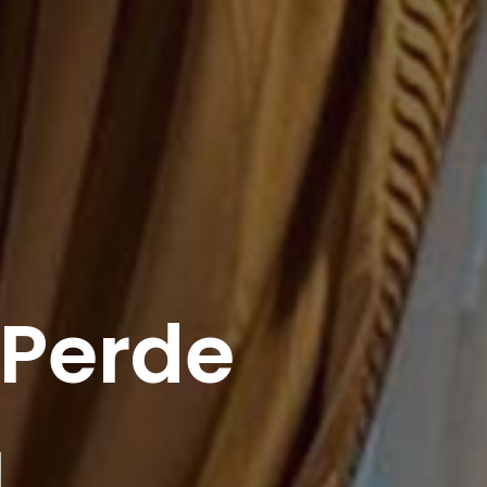
 Perde
ı